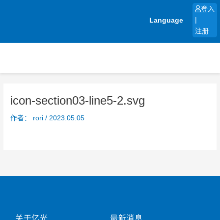
跳
登入
至
Language
|
内
注册
容
icon-section03-line5-2.svg
作者：
rori
/
2023.05.05
关于亿光
最新消息