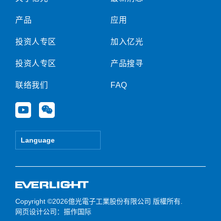
产品
应用
投资人专区
加入亿光
投资人专区
产品搜寻
联络我们
FAQ
Y
W
o
e
u
i
t
x
Language
u
i
b
n
e
Copyright ©2026億光電子工業股份有限公司 版權所有.
网页设计公司
：振作国际