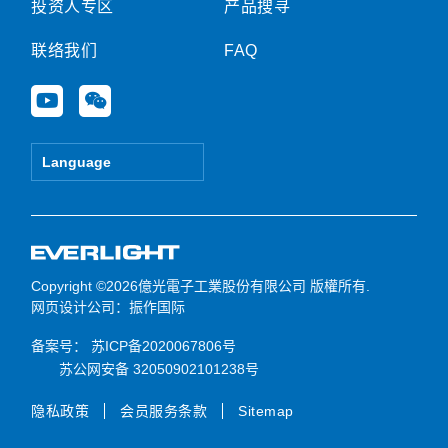
投资人专区
产品搜寻
联络我们
FAQ
Y
W
o
e
u
i
t
x
Language
u
i
b
n
e
Copyright ©2026億光電子工業股份有限公司 版權所有.
网页设计公司
：振作国际
备案号：
苏ICP备2020067806号
苏公网安备 32050902101238号
隐私政策
会员服务条款
Sitemap