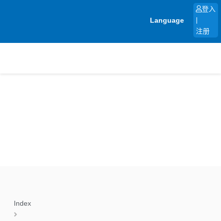
跳
登入
至
Language
|
内
注册
容
Index