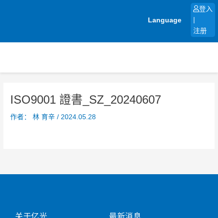
跳
登入
至
Language
|
内
注册
容
ISO9001 證書_SZ_20240607
作者：
林 育辛
/
2024.05.28
关于亿光
最新消息