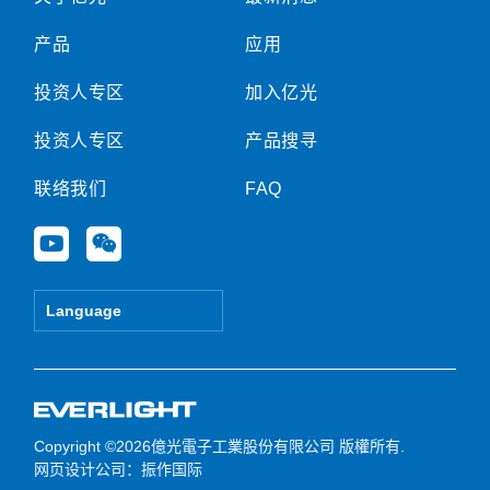
产品
应用
投资人专区
加入亿光
投资人专区
产品搜寻
联络我们
FAQ
Y
W
o
e
u
i
t
x
Language
u
i
b
n
e
Copyright ©2026億光電子工業股份有限公司 版權所有.
网页设计公司
：振作国际