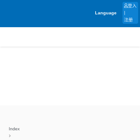
跳
登入
至
Language
|
内
注册
容
Index