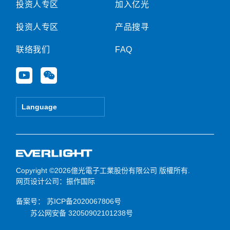
投资人专区
加入亿光
投资人专区
产品搜寻
联络我们
FAQ
Y
W
o
e
u
i
t
x
Language
u
i
b
n
e
Copyright ©2026億光電子工業股份有限公司 版權所有.
网页设计公司
：振作国际
备案号：
苏ICP备2020067806号
苏公网安备 32050902101238号