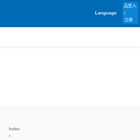
跳
登入
至
Language
|
内
注册
容
Index