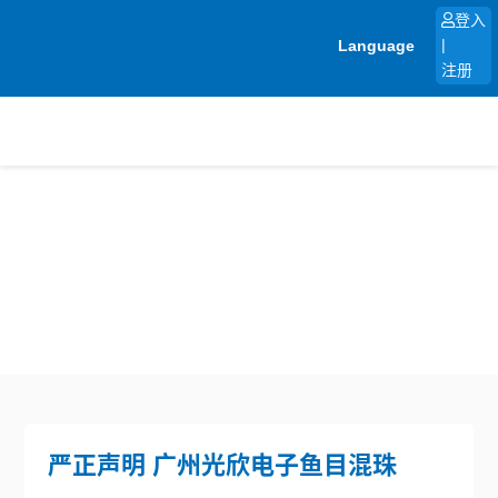
跳
登入
至
Language
|
内
注册
容
严正声明 广州光欣电子鱼目混珠