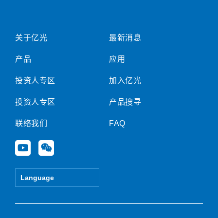
关于亿光
最新消息
产品
应用
投资人专区
加入亿光
投资人专区
产品搜寻
联络我们
FAQ
Y
W
o
e
u
i
t
x
Language
u
i
b
n
e