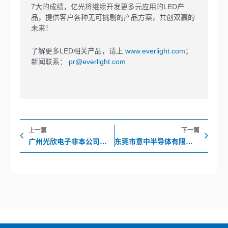
7大的成绩，亿光将继续开发更多元应用的LED产
品，提供客户各种无可挑剔的产品方案，共创双赢的
未来！
了解更多LED相关产品，请上
www.everlight.com
；
新闻联系：
pr@everlight.com
Prev
Nex
上一篇
下一篇
广州光欣电子非本公司合法代理商公告函
东莞市意中半导体有限公司及香港芯朝国际电子有限公司 并非本公司合格之经销/代理商 公告函