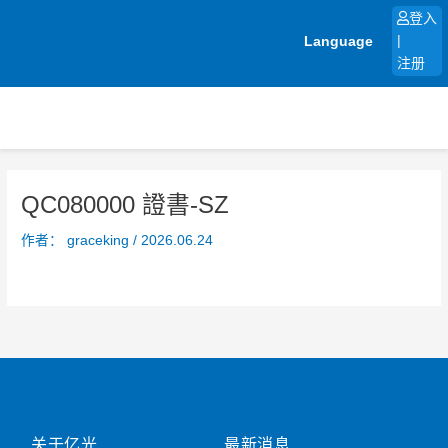
跳
登入
至
Language
|
内
注册
容
QC080000 證書-SZ
作者：
graceking
/
2026.06.24
关于亿光
最新消息