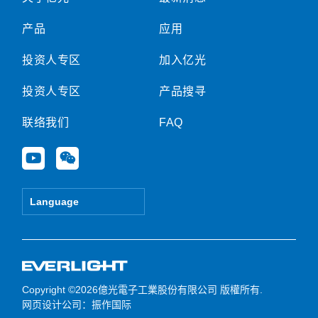
产品
应用
投资人专区
加入亿光
投资人专区
产品搜寻
联络我们
FAQ
Y
W
o
e
u
i
t
x
Language
u
i
b
n
e
Copyright ©2026億光電子工業股份有限公司 版權所有.
网页设计公司
：振作国际