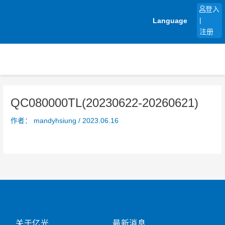
跳
登入
至
Language
|
内
注册
容
QC080000TL(20230622-20260621)
作者：
mandyhsiung
/
2023.06.16
关于亿光
最新消息