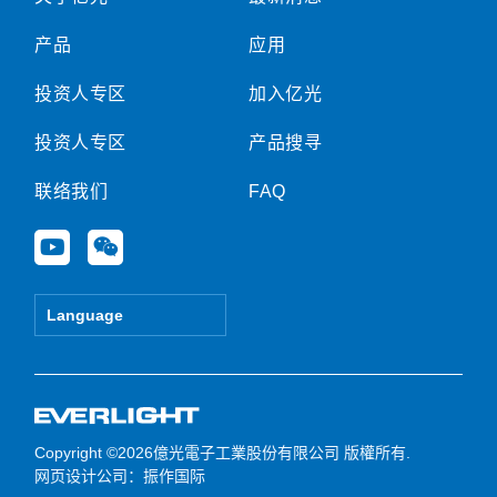
产品
应用
投资人专区
加入亿光
投资人专区
产品搜寻
联络我们
FAQ
Y
W
o
e
u
i
t
x
Language
u
i
b
n
e
Copyright ©2026億光電子工業股份有限公司 版權所有.
网页设计公司
：振作国际