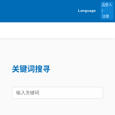
跳
登入
至
Language
|
内
注册
容
关键词搜寻
Search
...