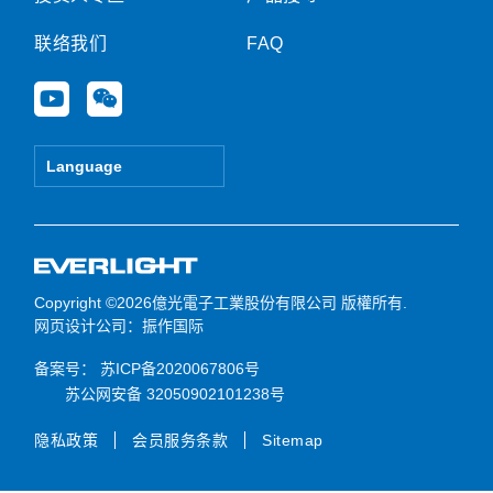
联络我们
FAQ
Y
W
o
e
u
i
t
x
Language
u
i
b
n
e
Copyright ©2026億光電子工業股份有限公司 版權所有.
网页设计公司
：振作国际
备案号：
苏ICP备2020067806号
苏公网安备 32050902101238号
隐私政策
会员服务条款
Sitemap