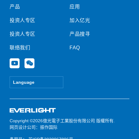
产品
应用
投资人专区
加入亿光
投资人专区
产品搜寻
联络我们
FAQ
Y
W
o
e
u
i
t
x
Language
u
i
b
n
e
Copyright ©2026億光電子工業股份有限公司 版權所有.
网页设计公司
：振作国际