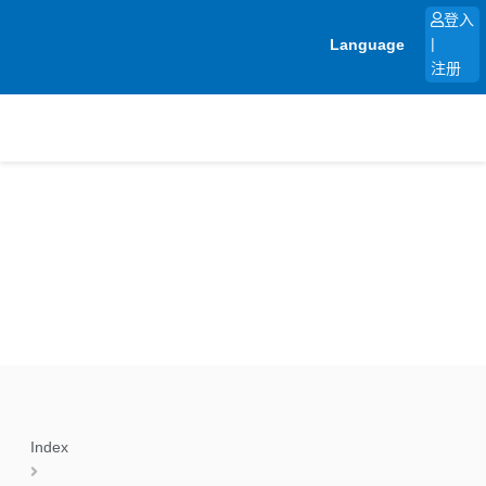
跳
登入
至
Language
|
内
注册
容
Index