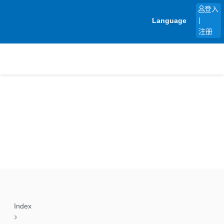
跳
登入
至
Language
|
内
注册
容
Index