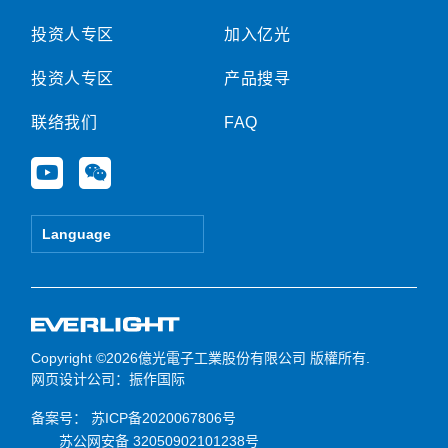
投资人专区
加入亿光
投资人专区
产品搜寻
联络我们
FAQ
Y
W
o
e
u
i
t
x
Language
u
i
b
n
e
Copyright ©2026億光電子工業股份有限公司 版權所有.
网页设计公司
：振作国际
备案号：
苏ICP备2020067806号
苏公网安备 32050902101238号