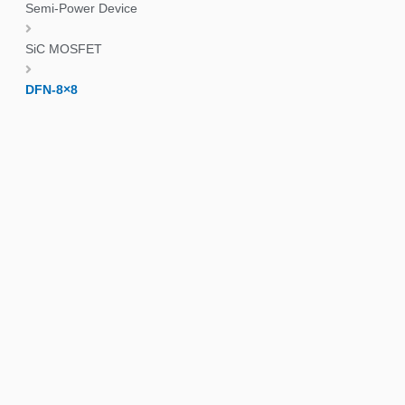
Semi-Power Device
SiC MOSFET
DFN-8×8