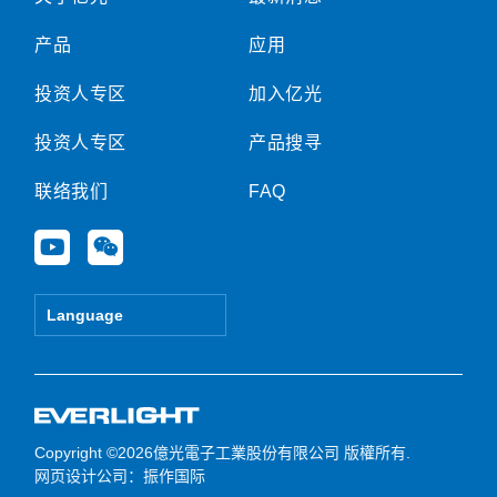
产品
应用
投资人专区
加入亿光
投资人专区
产品搜寻
联络我们
FAQ
Y
W
o
e
u
i
t
x
Language
u
i
b
n
e
Copyright ©2026億光電子工業股份有限公司 版權所有.
网页设计公司
：振作国际