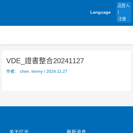
跳
登入
至
Language
|
内
注册
容
VDE_證書整合20241127
作者：
chen, timmy
/
2024.11.27
关于亿光
最新消息