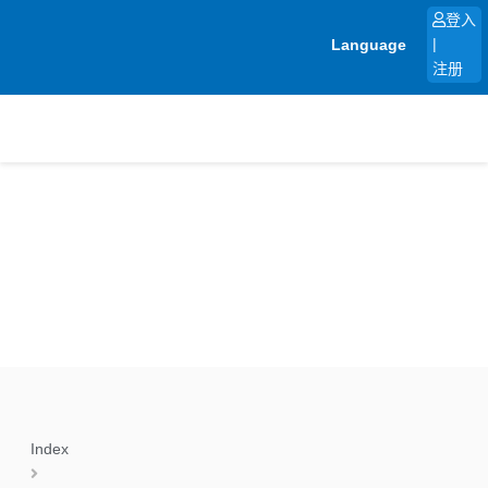
跳
登入
至
Language
|
内
注册
容
Index