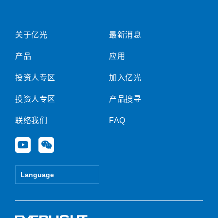
关于亿光
最新消息
产品
应用
投资人专区
加入亿光
投资人专区
产品搜寻
联络我们
FAQ
Y
W
o
e
u
i
t
x
Language
u
i
b
n
e