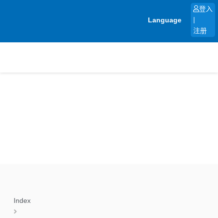
跳
登入
至
Language
|
内
注册
容
Index