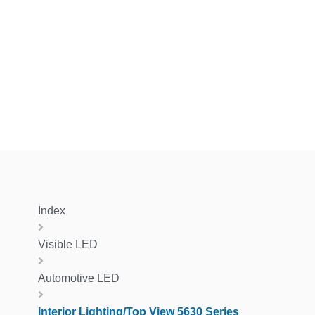
Index
Visible LED
Automotive LED
Interior Lighting/Top View 5630 Series