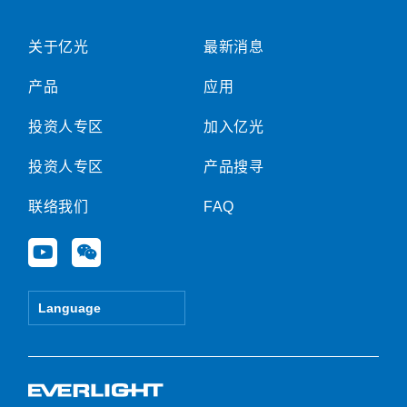
关于亿光
最新消息
产品
应用
投资人专区
加入亿光
投资人专区
产品搜寻
联络我们
FAQ
Y
W
o
e
u
i
t
x
Language
u
i
b
n
e