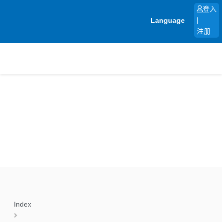
跳
登入
至
Language
|
内
注册
容
Index