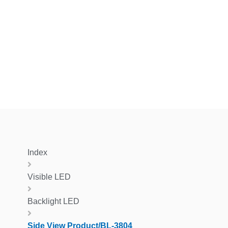
Index
Visible LED
Backlight LED
Side View Product/BL-3804