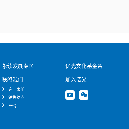
永续发展专区
亿光文化基金会
联络我们
加入亿光
询问表单
Y
W
销售据点
o
e
u
i
FAQ
t
x
u
i
b
n
e