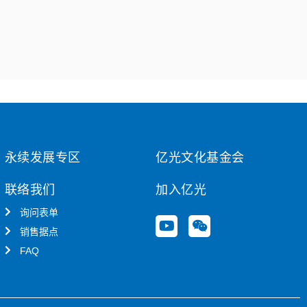
永续发展专区
亿光文化基金会
联络我们
加入亿光
询问表单
Y
W
销售据点
o
e
u
i
FAQ
t
x
u
i
b
n
e