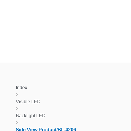
Index
Visible LED
Backlight LED
Side View Product/BL-4206