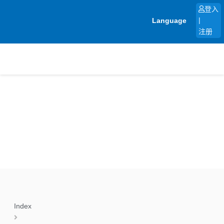
跳
登入
至
Language
|
内
注册
容
Index