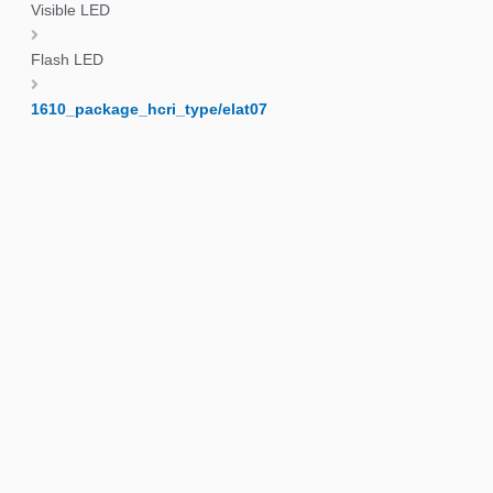
Visible LED
Flash LED
1610_package_hcri_type/elat07