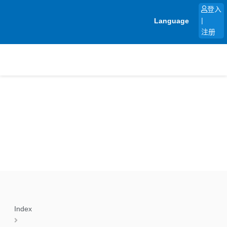
跳
登入
至
Language
|
内
注册
容
Index