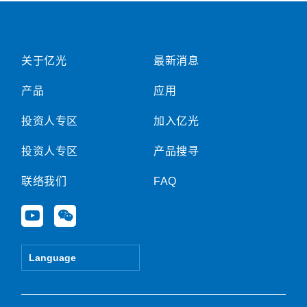
关于亿光
最新消息
产品
应用
投资人专区
加入亿光
投资人专区
产品搜寻
联络我们
FAQ
Y
W
o
e
u
i
t
x
Language
u
i
b
n
e