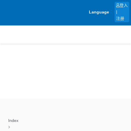
跳
登入
至
Language
|
内
注册
容
Index