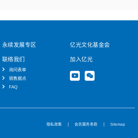
永续发展专区
亿光文化基金会
联络我们
加入亿光
询问表单
Y
W
销售据点
o
e
u
i
FAQ
t
x
u
i
b
n
e
隐私政策
会员服务条款
Sitemap