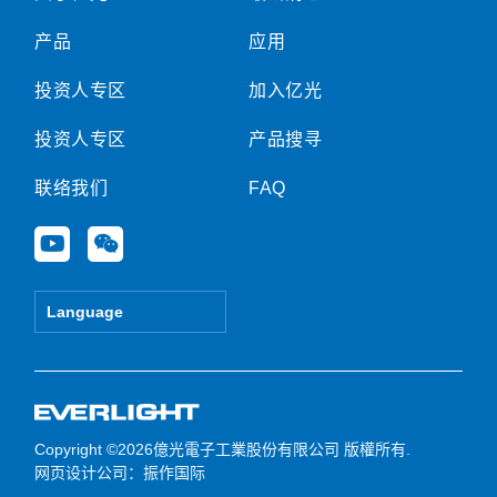
产品
应用
投资人专区
加入亿光
投资人专区
产品搜寻
联络我们
FAQ
Y
W
o
e
u
i
t
x
Language
u
i
b
n
e
Copyright ©2026億光電子工業股份有限公司 版權所有.
网页设计公司
：振作国际