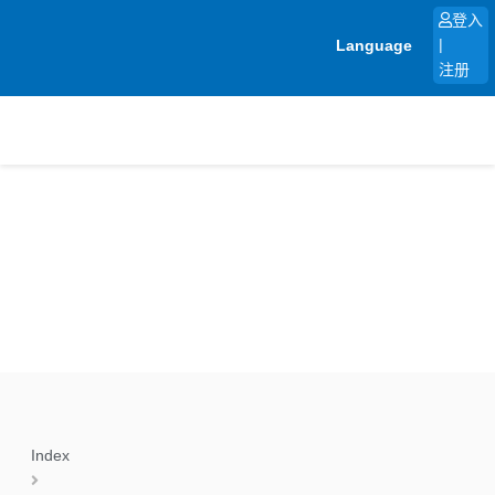
跳
登入
至
Language
|
内
注册
容
Index