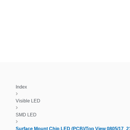
Index
Visible LED
SMD LED
Surface Mount Chip LED (PCB)/Top View 0805/17_2