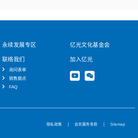
永续发展专区
亿光文化基金会
联络我们
加入亿光
询问表单
Y
W
销售据点
o
e
u
i
FAQ
t
x
u
i
b
n
e
隐私政策
会员服务条款
Sitemap