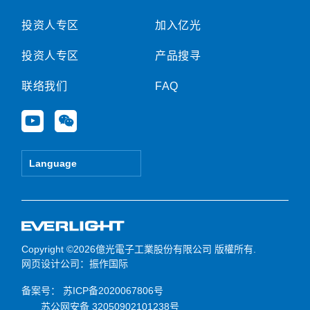
投资人专区
加入亿光
投资人专区
产品搜寻
联络我们
FAQ
Y
W
o
e
u
i
t
x
Language
u
i
b
n
e
Copyright ©2026億光電子工業股份有限公司 版權所有.
网页设计公司
：振作国际
备案号：
苏ICP备2020067806号
苏公网安备 32050902101238号