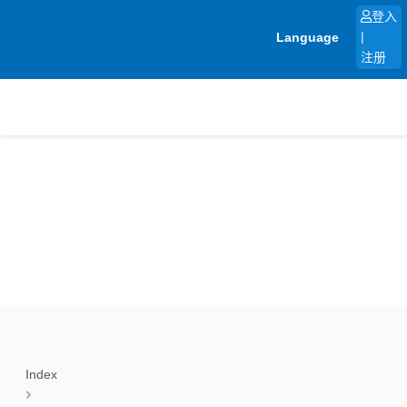
跳
登入
至
Language
|
内
注册
容
Index