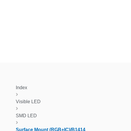
Index
Visible LED
SMD LED
Surface Mount (RGB+IC)/B1414