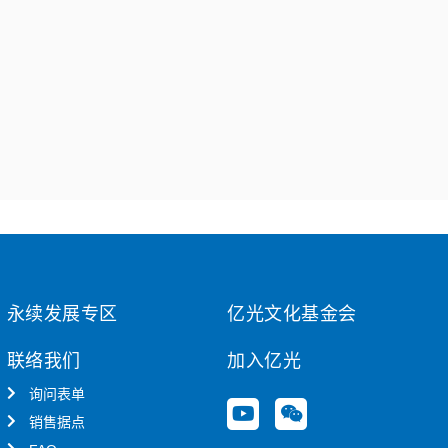
永续发展专区
亿光文化基金会
联络我们
加入亿光
询问表单
Y
W
销售据点
o
e
u
i