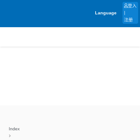
跳
登入
至
Language
|
内
注册
容
Index