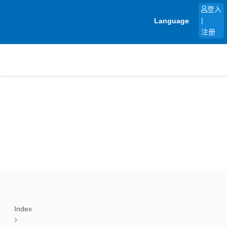
跳
登入
至
Language
|
内
注册
容
Index