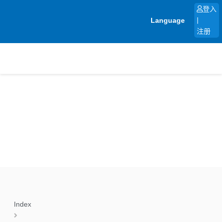
跳
登入
至
Language
|
内
注册
容
Index