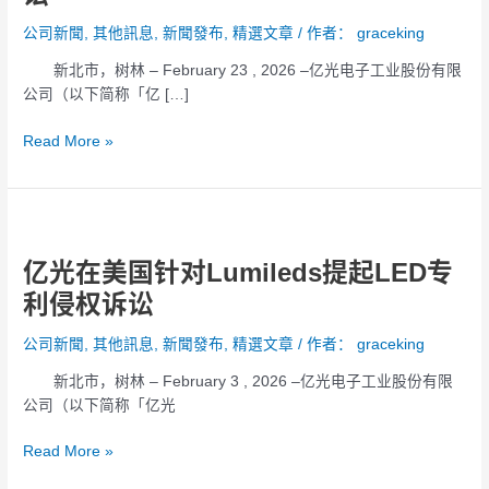
后，
公司新聞
,
其他訊息
,
新聞發布
,
精選文章
/ 作者：
graceking
在
新北市，树林 – February 23 , 2026 –亿光电子工业股份有限
美
公司（以下简称「亿 […]
国
针
Read More »
对
首
尔
半
亿
导
光
体
亿光在美国针对Lumileds提起LED专
在
(SSC)
美
利侵权诉讼
提
国
起
针
公司新聞
,
其他訊息
,
新聞發布
,
精選文章
/ 作者：
graceking
LED
对
新北市，树林 – February 3 , 2026 –亿光电子工业股份有限
专
Lumileds
公司（以下简称「亿光
利
提
侵
起
Read More »
权
LED
诉
专