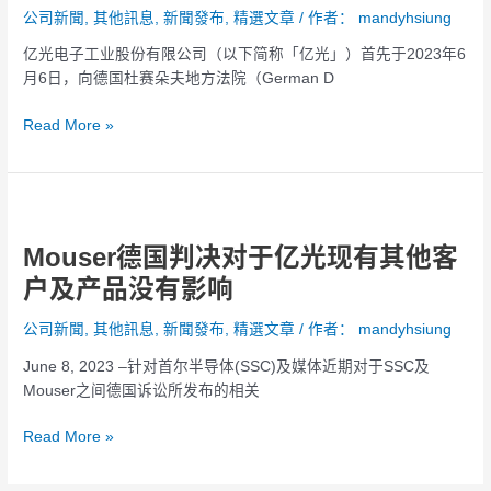
公
公司新聞
,
其他訊息
,
新聞發布
,
精選文章
/ 作者：
mandyhsiung
智
司
权
合
亿光电子工业股份有限公司（以下简称「亿光」）首先于2023年6
专
格
月6日，向德国杜赛朵夫地方法院（German D
利
之
战
经
Read More »
早
销/
已
代
全
理
Mouser
面
商
德
开
公
Mouser德国判决对于亿光现有其他客
国
打
告
判
户及产品没有影响
函
决
对
公司新聞
,
其他訊息
,
新聞發布
,
精選文章
/ 作者：
mandyhsiung
于
June 8, 2023 –针对首尔半导体(SSC)及媒体近期对于SSC及
亿
Mouser之间德国诉讼所发布的相关
光
现
Read More »
有
其