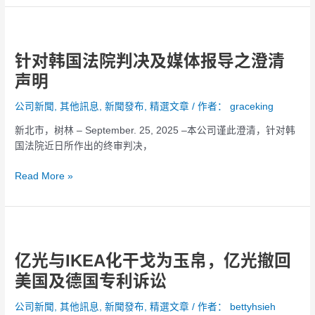
讼
利
针
侵
对
权
针对韩国法院判决及媒体报导之澄清
韩
诉
国
讼
声明
法
院
公司新聞
,
其他訊息
,
新聞發布
,
精選文章
/ 作者：
graceking
判
新北市，树林 – September. 25, 2025 –本公司谨此澄清，针对韩
决
国法院近日所作出的终审判决，
及
媒
Read More »
体
报
导
亿
之
光
澄
亿光与IKEA化干戈为玉帛，亿光撤回
与
清
IKEA
声
美国及德国专利诉讼
化
明
干
公司新聞
,
其他訊息
,
新聞發布
,
精選文章
/ 作者：
bettyhsieh