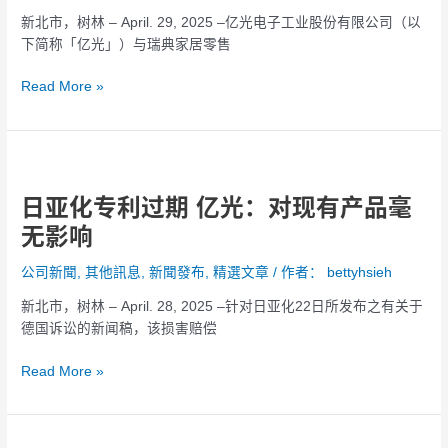
戈
新北市，树林 – April. 29, 2025 –亿光电子工业股份有限公司（以
为
下简称「亿光」）与瑞典家居零售
玉
帛，
Read More »
亿
光
撤
日
回
亚
美
日亚化专利过期 亿光：对现有产品毫
化
国
专
及
无影响
利
德
过
国
公司新聞
,
其他訊息
,
新聞發布
,
精選文章
/ 作者：
bettyhsieh
期
专
新北市，树林 – April. 28, 2025 –针对日亚化22日所发布之有关于
亿
利
德国诉讼的新闻稿，该损害赔偿
光：
诉
对
讼
Read More »
现
有
产
澄
品