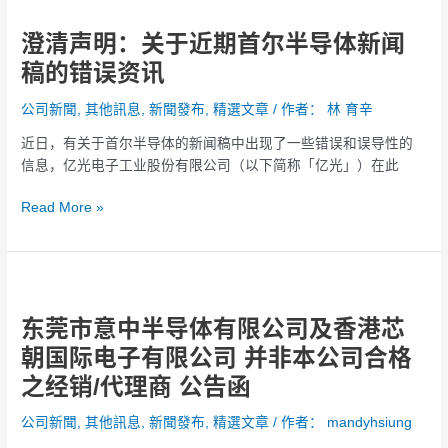
清
毫
澄清声明：关于近期首尔半导体新闻
声
无
明：
影
稿的错误资讯
关
响
于
公司新聞
,
其他訊息
,
新聞發布
,
精選文章
/ 作者：
林 育辛
近
近日，有关于首尔半导体的新闻稿中出现了一些错误和误导性的
期
信息，亿光电子工业股份有限公司（以下简称「亿光」）在此
首
尔
Read More »
半
导
体
东
新
莞
闻
东莞市意中半导体有限公司及香港芯
市
稿
意
的
朝国际电子有限公司 并非本公司合格
中
错
之经销/代理商 公告函
半
误
导
资
公司新聞
,
其他訊息
,
新聞發布
,
精選文章
/ 作者：
mandyhsiung
体
讯