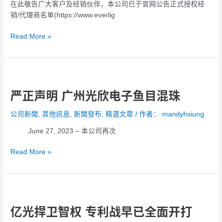
在此敬告广大客户及经销伙伴，本公司已于官网公告正式授权经
有
销/代理商名单(https://www.everlig
限
公
Read More »
司
及
香
港
严
芯
正
朝
严正声明 广州光欣电子鱼目混珠
声
国
明
际
公司新聞
,
其他訊息
,
新聞發布
,
精選文章
/ 作者：
mandyhsiung
广
电
州
June 27, 2023 – 本公司再次
子
光
有
欣
Read More »
限
电
公
子
司
鱼
亿
并
目
光
非
混
亿光捍卫智权 专利战早已全面开打
捍
本
珠
卫