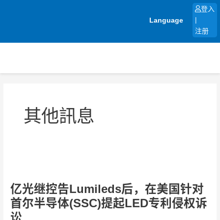
跳
登入
至
Language
|
内
注册
容
Post
pagination
其他訊息
亿
光
亿光继控告Lumileds后，在美国针对
继
控
首尔半导体(SSC)提起LED专利侵权诉
告
讼
Lumileds