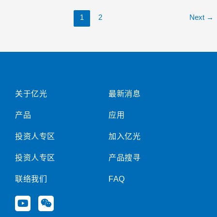
他
客
1
2
Next
→
户
及
产
品
没
有
影
关于亿光
最新消息
响
产品
应用
投资人专区
加入亿光
投资人专区
产品搜寻
联络我们
FAQ
Y
W
o
e