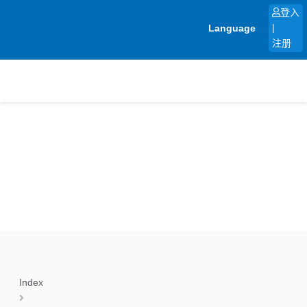
跳
登入
至
Language
|
内
注册
容
Index