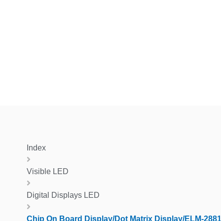
Index
Visible LED
Digital Displays LED
Chip On Board Display/Dot Matrix Display/ELM-288