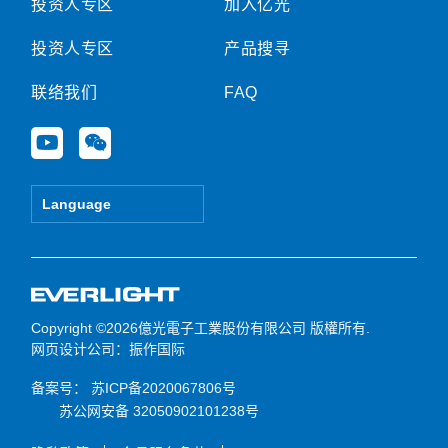
投资人专区
加入亿光
投资人专区
产品搜寻
联络我们
FAQ
Y
W
o
e
u
i
t
x
Language
u
i
b
n
e
Copyright ©2026億光電子工業股份有限公司 版權所有.
网页设计公司
：振作国际
备案号：
苏ICP备2020067806号
苏公网安备 32050902101238号