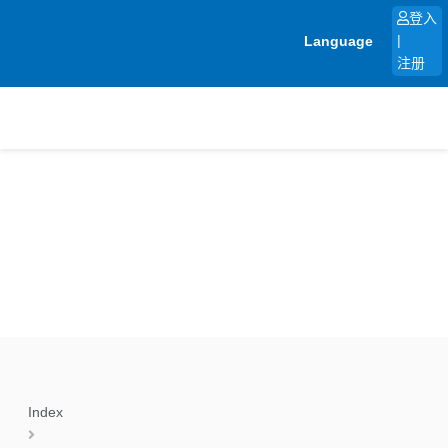
跳
登入
至
Language
|
内
注册
容
Index