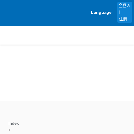
跳
登入
至
Language
|
内
注册
容
Index