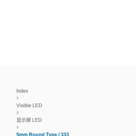
Index
Visible LED
显示屏 LED
5mm Round Type / 333