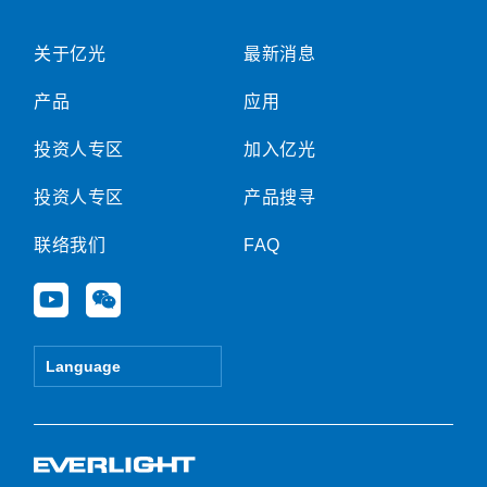
关于亿光
最新消息
产品
应用
投资人专区
加入亿光
投资人专区
产品搜寻
联络我们
FAQ
Y
W
o
e
u
i
t
x
Language
u
i
b
n
e