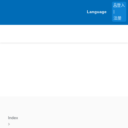
跳
登入
至
Language
|
内
注册
容
Index