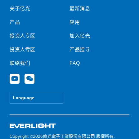
关于亿光
最新消息
产品
应用
投资人专区
加入亿光
投资人专区
产品搜寻
联络我们
FAQ
Y
W
o
e
u
i
t
x
Language
u
i
b
n
e
Copyright ©2026億光電子工業股份有限公司 版權所有.