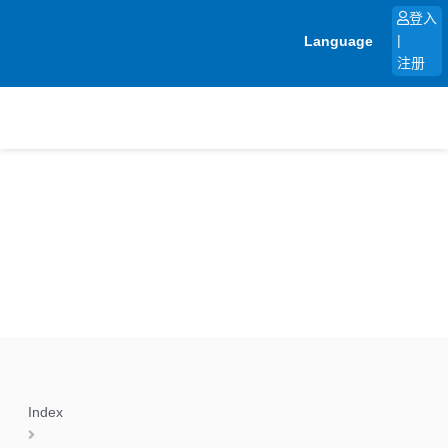
跳
登入
至
Language
|
内
注册
容
Index